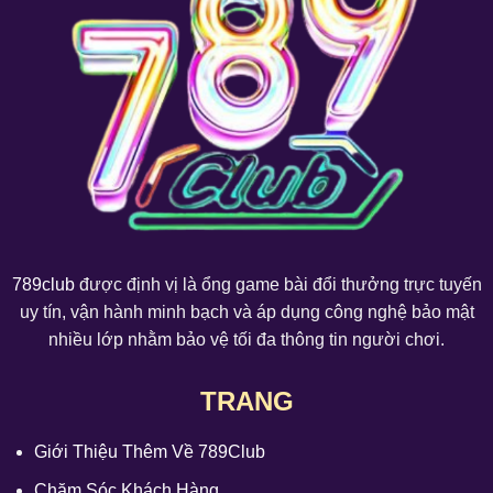
789club
được định vị là ổng game bài đổi thưởng trực tuyến
uy tín, vận hành minh bạch và áp dụng công nghệ bảo mật
nhiều lớp nhằm bảo vệ tối đa thông tin người chơi.
TRANG
Giới Thiệu Thêm Về 789Club
Chăm Sóc Khách Hàng