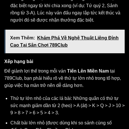
đặc biệt ngay từ khi chia xong (ví dụ: Tứ quý 2, Sảnh
rồng từ 3-A). Lúc này ván đấu ngay lập tức kết thúc và
người đó sẽ được nhận thưởng đặc biệt.
Xem Thêm:
Khám Phá Về Nghệ Thuật Liêng Đỉnh
Cao Tại Sân Chơi 789Club
Xếp hạng bài
Để giành lợi thế trong mỗi ván
Tiến Lên Miền Nam
tại
789Club, bạn phải hiểu rõ về thứ tự lớn nhỏ trong tổ hợp,
giúp việc hạ màn trở nên dễ dàng hơn.
Thứ tự lớn nhỏ của các lá bài: Những quân có thứ tự
sức mạnh giảm dần từ 2 (heo) > A (át) > K > Q > J > 10 >
9 > 8 > 7 > 6 > 5 > 4 > 3.
Chất bài lớn nhỏ (được dùng khi so sánh cùng số