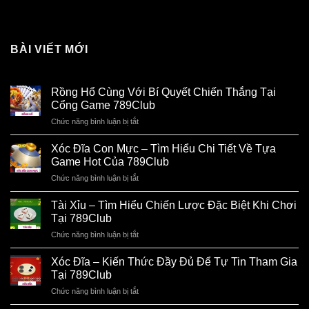
BÀI VIẾT MỚI
Rồng Hổ Cùng Với Bí Quyết Chiến Thắng Tại
Cổng Game 789Club
Chức năng bình luận bị tắt
ở
Rồng
Hổ
Xóc Đĩa Con Mực – Tìm Hiểu Chi Tiết Về Tựa
Cùng
Game Hot Của 789Club
Với
Chức năng bình luận bị tắt
ở
Bí
Xóc
Quyết
Đĩa
Tài Xỉu – Tìm Hiểu Chiến Lược Đặc Biệt Khi Chơi
Chiến
Con
Thắng
Tại 789Club
Mực
Tại
Chức năng bình luận bị tắt
ở
–
Cổng
Tài
Tìm
Game
Xỉu
Xóc Đĩa – Kiến Thức Đầy Đủ Để Tự Tin Tham Gia
Hiểu
789Club
–
Chi
Tại 789Club
Tìm
Tiết
Chức năng bình luận bị tắt
ở
Hiểu
Về
Xóc
Chiến
Tựa