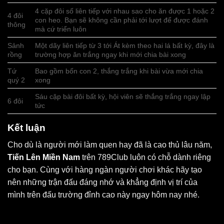
4 cặp đôi số liên tiếp với nhau sao cho ăn được 1 hoặc 2
4 đôi
con heo. Bạn sẽ không cần phải tới lượt để được đánh
thông
mà cứ triển luôn
Sảnh
Một dãy liên tiếp từ 3 tới Át kèm theo hai lá bất kỳ, đây là
rồng
trường hợp ăn trắng ngay khi mới chia bài xong
Tứ
Bao gồm bốn con 2, thắng trắng khi bài vừa mới chia
quý 2
xong
Sáu cặp bài đôi bất kỳ, hội viên sẽ thắng trắng ngay lập
6 đôi
tức
Kết luận
Cho dù là người mới làm quen hay đã là cao thủ lâu năm,
Tiến Lên Miền Nam
trên 789Club luôn có chỗ dành riêng
cho bạn. Cùng với hàng ngàn người chơi khác hãy tạo
nên những trận đấu đáng nhớ và khẳng định vị trí của
mình trên đấu trường đỉnh cao này ngay hôm nay nhé.