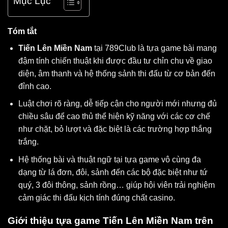
Mục Lục
Tóm tắt
Tiến Lên Miền Nam
tại 789Club là tựa game bài mang
đậm tính chiến thuật khi được đầu tư chỉn chu về giao
diện, âm thanh và hệ thống sảnh thi đấu từ cơ bản đến
đỉnh cao.
Luật chơi rõ ràng, dễ tiếp cận cho người mới nhưng đủ
chiều sâu để cao thủ thể hiện kỹ năng với các cơ chế
như chặt, bỏ lượt và đặc biệt là các trường hợp thắng
trắng.
Hệ thống bài và thuật ngữ tại tựa game vô cùng đa
dạng từ lá đơn, đôi, sảnh đến các bộ đặc biệt như tứ
quý, 3 đôi thông, sảnh rồng… giúp hội viên trải nghiệm
cảm giác thi đấu kịch tính đúng chất casino.
Giới thiệu tựa game Tiến Lên Miền Nam trên