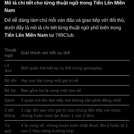
Mô tả chi tiết cho từng thuật ngữ trong Tiến Lên Miền
Nam
Để dễ dàng làm chủ mỗi ván đấu và giao tiếp với đối thủ,
dưới đây là mô tả chi tiết từng thuật ngữ phổ biến trong
Tiến Lên Miền Nam
tại 789Club.
Thuật
Giải thích chi tiết cụ thể
ngữ
Lá
Một quân bài bất kỳ cụ thể trong gameplay
đơn
Bộ đôi
Hai con bài cùng một giá trị số
Bộ ba
Bao gồm ba lá cùng một con số
Sảnh
3 quân trở lên liên tiếp mà không cần phải đồng chất
3 đôi
3 cặp đôi sao cho giá trị của chúng liên tiếp với nhau,
thông
chúng hoàn toàn ăn được 1 con 2 đơn
Tứ
4 lá cùng số, chúng hoàn toàn chặt được đôi 2 hoặc là 1
quý
con 2 theo từng trường hợp