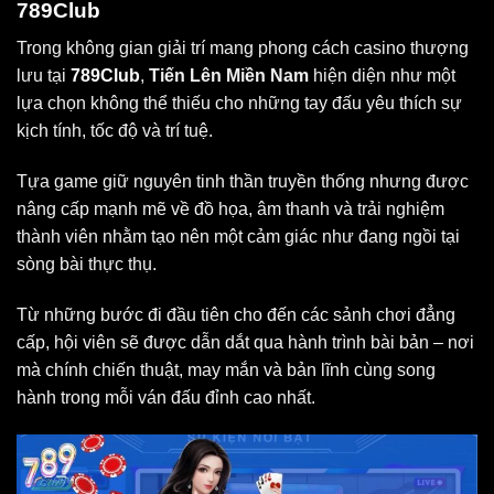
789Club
Trong không gian giải trí mang phong cách casino thượng
lưu tại
789Club
,
Tiến Lên Miền Nam
hiện diện như một
lựa chọn không thể thiếu cho những tay đấu yêu thích sự
kịch tính, tốc độ và trí tuệ.
Tựa game giữ nguyên tinh thần truyền thống nhưng được
nâng cấp mạnh mẽ về đồ họa, âm thanh và trải nghiệm
thành viên nhằm tạo nên một cảm giác như đang ngồi tại
sòng bài thực thụ.
Từ những bước đi đầu tiên cho đến các sảnh chơi đẳng
cấp, hội viên sẽ được dẫn dắt qua hành trình bài bản – nơi
mà chính chiến thuật, may mắn và bản lĩnh cùng song
hành trong mỗi ván đấu đỉnh cao nhất.