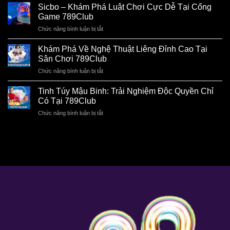
Đĩa
Sicbo – Khám Phá Luật Chơi Cực Dễ Tại Cổng
Lược
Game
–
Đặc
Game 789Club
Hot
Kiến
Biệt
Của
Chức năng bình luận bị tắt
ở
Thức
Khi
789Club
Sicbo
Đầy
Chơi
–
Khám Phá Về Nghệ Thuật Liêng Đỉnh Cao Tại
Đủ
Tại
Khám
Để
Sân Chơi 789Club
789Club
Phá
Tự
Chức năng bình luận bị tắt
ở
Luật
Tin
Khám
Chơi
Tham
Phá
Tinh Túy Mậu Binh: Trải Nghiệm Độc Quyền Chỉ
Cực
Gia
Về
Dễ
Có Tại 789Club
Tại
Nghệ
Tại
789Club
Chức năng bình luận bị tắt
ở
Thuật
Cổng
Tinh
Liêng
Game
Túy
Đỉnh
789Club
Mậu
Cao
Binh:
Tại
Trải
Sân
Nghiệm
Chơi
Độc
789Club
Quyền
Chỉ
Có
Tại
789Club