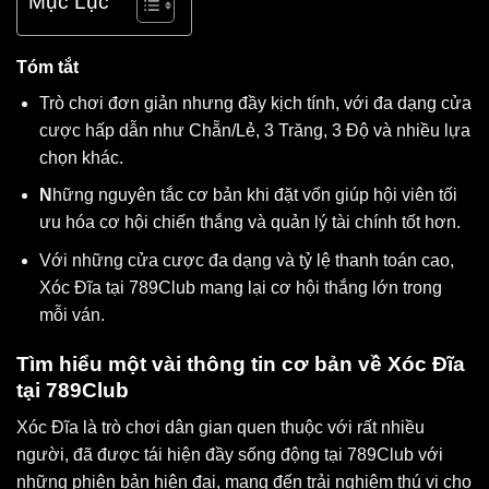
Mục Lục
Tóm tắt
Trò chơi đơn giản nhưng đầy kịch tính, với đa dạng cửa
cược hấp dẫn như Chẵn/Lẻ, 3 Trăng, 3 Độ và nhiều lựa
chọn khác.
N
hững nguyên tắc cơ bản khi đặt vốn giúp hội viên tối
ưu hóa cơ hội chiến thắng và quản lý tài chính tốt hơn.
Với những cửa cược đa dạng và tỷ lệ thanh toán cao,
Xóc Đĩa tại 789Club mang lại cơ hội thắng lớn trong
mỗi ván.
Tìm hiểu một vài thông tin cơ bản về Xóc Đĩa
tại 789Club
Xóc Đĩa là trò chơi dân gian quen thuộc với rất nhiều
người, đã được tái hiện đầy sống động tại 789Club với
những phiên bản hiện đại, mang đến trải nghiệm thú vị cho