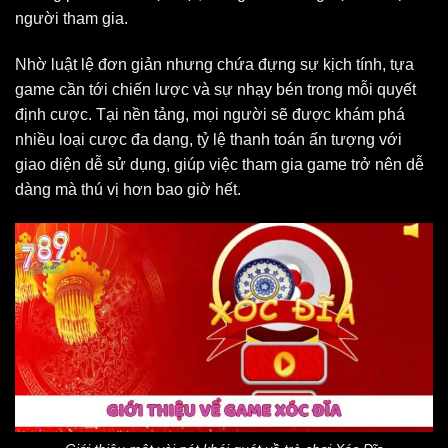
người tham gia.
Nhờ luật lệ đơn giản nhưng chứa đựng sự kịch tính, tựa
game cần tới chiến lược và sự nhạy bén trong mỗi quyết
định cược. Tại nền tảng, mọi người sẽ được khám phá
nhiều loại cược đa dạng, tỷ lệ thanh toán ấn tượng với
giao diện dễ sử dụng, giúp việc tham gia game trở nên dễ
dàng mà thú vị hơn bao giờ hết.