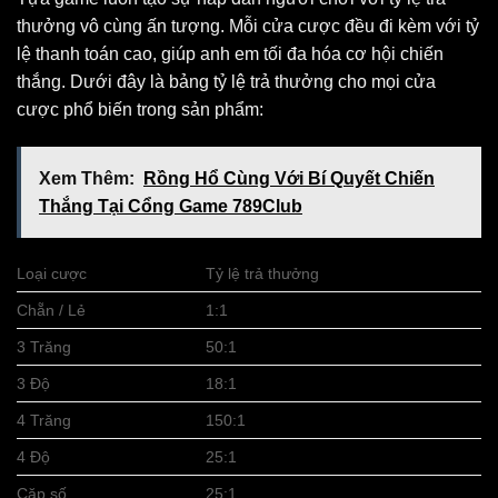
thưởng vô cùng ấn tượng. Mỗi cửa cược đều đi kèm với tỷ
lệ thanh toán cao, giúp anh em tối đa hóa cơ hội chiến
thắng. Dưới đây là bảng tỷ lệ trả thưởng cho mọi cửa
cược phổ biến trong sản phẩm:
Xem Thêm:
Rồng Hổ Cùng Với Bí Quyết Chiến
Thắng Tại Cổng Game 789Club
Loại cược
Tỷ lệ trả thưởng
Chẵn / Lẻ
1:1
3 Trăng
50:1
3 Độ
18:1
4 Trăng
150:1
4 Độ
25:1
Cặp số
25:1