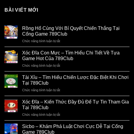
BÀI VIẾT MỚI
Rồng Hổ Cùng Với Bí Quyết Chiến Thắng Tại
Cổng Game 789Club
Chức năng bình luận bị tắt
ở
Rồng
Hổ
Xóc Đĩa Con Mực – Tìm Hiểu Chi Tiết Về Tựa
Cùng
Game Hot Của 789Club
Với
Chức năng bình luận bị tắt
ở
Bí
Xóc
Quyết
Đĩa
Tài Xỉu – Tìm Hiểu Chiến Lược Đặc Biệt Khi Chơi
Chiến
Con
Thắng
Tại 789Club
Mực
Tại
Chức năng bình luận bị tắt
ở
–
Cổng
Tài
Tìm
Game
Xỉu
Xóc Đĩa – Kiến Thức Đầy Đủ Để Tự Tin Tham Gia
Hiểu
789Club
–
Chi
Tại 789Club
Tìm
Tiết
Chức năng bình luận bị tắt
ở
Hiểu
Về
Xóc
Chiến
Tựa
Đĩa
Sicbo – Khám Phá Luật Chơi Cực Dễ Tại Cổng
Lược
Game
–
Đặc
Game 789Club
Hot