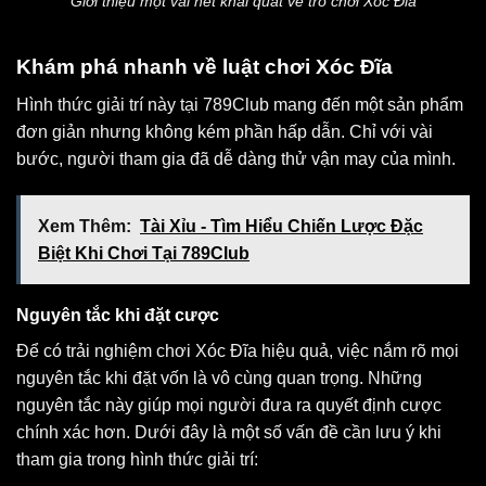
Giới thiệu một vài nét khái quát về trò chơi Xóc Đĩa
Khám phá nhanh về luật chơi Xóc Đĩa
Hình thức giải trí này tại 789Club mang đến một sản phẩm
đơn giản nhưng không kém phần hấp dẫn. Chỉ với vài
bước, người tham gia đã dễ dàng thử vận may của mình.
Xem Thêm:
Tài Xỉu - Tìm Hiểu Chiến Lược Đặc
Biệt Khi Chơi Tại 789Club
Nguyên tắc khi đặt cược
Để có trải nghiệm chơi Xóc Đĩa hiệu quả, việc nắm rõ mọi
nguyên tắc khi đặt vốn là vô cùng quan trọng. Những
nguyên tắc này giúp mọi người đưa ra quyết định cược
chính xác hơn. Dưới đây là một số vấn đề cần lưu ý khi
tham gia trong hình thức giải trí: