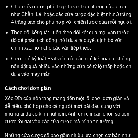
Chọn cửa cược phù hợp: Lựa chọn những cửa cược
như Chẵn, Lẻ, hoặc các cửa cược đặc biệt như 3 trăng,
4 trăng sao cho phù hợp với chiến lược của mỗi người.
Theo dõi kết quả: Luôn theo dõi kết quả mọi ván trước
đó để phân tích đồng thời đưa ra quyết định bỏ vốn
chính xác hơn cho các ván tiếp theo.
Cược có kỷ luật: Đặt vốn một cách có kế hoạch, không
nên đặt quá nhiều vào những cửa có tỷ lệ thấp hoặc chỉ
dựa vào may mắn.
Cách chơi đơn giản
Xóc Đĩa của nền tảng mang đến một lối chơi đơn giản và
dễ hiểu, phù hợp cho cả người mới bắt đầu cùng với
những ai đã có kinh nghiệm. Anh em chỉ cần chọn số tiền
cược rồi đặt vào các cửa cược mà mình tin tưởng.
Những cửa cược sẽ bao gồm nhiều lựa chọn cơ bản như