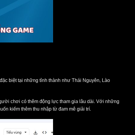
đặc biệt tại những tỉnh thành như Thái Nguyên, Lào
gười chơi có thêm động lực tham gia lâu dài. Với những
uốn kiếm thêm thu nhập từ đam mê giải trí.