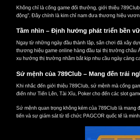
Không chỉ là cổng game đổi thưởng, giới thiệu 789Club c
động”. Đây chính là kim chỉ nam đưa thương hiệu vươn x
Tầm nhìn – Định hướng phát triển bền v
Ngay từ những ngày đầu thành lập, sân chơi đã xây dựn
thương hiệu game online hàng đầu tại thị trường châu Á
xu hướng thị trường nhằm bắt kịp nhu cầu ngày càng ca
Sứ mệnh của 789Club – Mang đến trải nghi
Khi nhắc đến giới thiệu 789Club, sứ mệnh mà cổng game 
điển như Tiến Lên, Tài Xỉu, Poker cho đến các slot gam
Sứ mệnh quan trọng không kém của 789Club là mang đến 
tiến và sự giám sát từ tổ chức PAGCOR quốc tế là minh