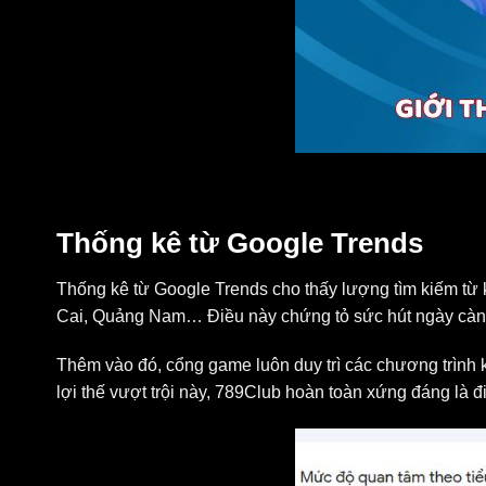
Thống kê từ Google Trends
Thống kê từ Google Trends cho thấy lượng tìm kiếm từ k
Cai, Quảng Nam… Điều này chứng tỏ sức hút ngày càng 
Thêm vào đó, cổng game luôn duy trì các chương trình 
lợi thế vượt trội này, 789Club hoàn toàn xứng đáng là 