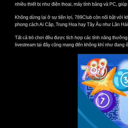
nhiều thiết bị như điện thoại, máy tính bảng và PC, giú
Không dừng lại ở sự tiện lợi, 789Club còn nổi bật với 
phong cách Ai Cập, Trung Hoa hay Tây Âu như Lân Hái 
Tất cả trò chơi đều được tích hợp các tính năng thưởng
livestream tại đây cũng mang đến không khí như đang ở