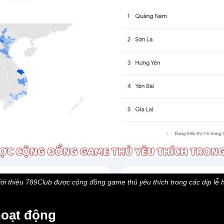
ới thiệu 789Club được cộng đồng game thủ yêu thích trong các dịp lễ 
hoạt động