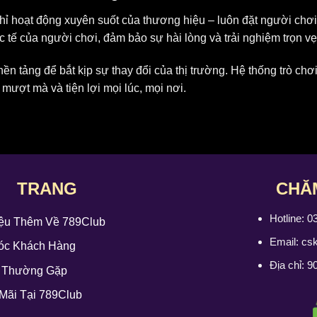
chỉ hoạt động xuyên suốt của thương hiệu – luôn đặt người chơi
 tế của người chơi, đảm bảo sự hài lòng và trải nghiệm trọn vẹ
n tảng để bắt kịp sự thay đổi của thị trường. Hệ thống trò ch
 mượt mà và tiện lợi mọi lúc, mọi nơi.
TRANG
CHĂ
Hotline:
0
iệu Thêm Về 789Club
Email:
cs
óc Khách Hàng
Địa chỉ:
9
 Thường Gặp
Mãi Tại 789Club