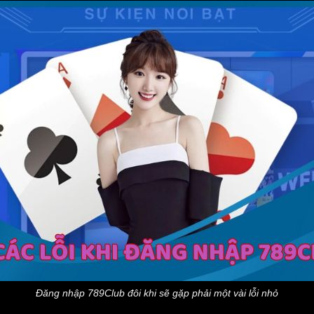
Đăng nhập 789Club đôi khi sẽ gặp phải một vài lỗi nhỏ