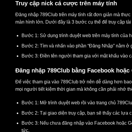
Truy cập nick cá cược trên máy tính
Đăng nhập 789Club trên máy tính rất đơn giản mà thực hi
màn hình lớn. Dưới đây là 3 bước cụ thể để truy cập tà
Bước 1: Sử dụng trình duyệt web trên máy tính của hộ
Bước 2: Tìm và nhấn vào phần “Đăng Nhập” nằm ở gó
Bước 3: Điền tên người tham gia với mật khẩu vào c
Đăng nhập 789Club bằng Facebook hoặc
Để việc tham gia vào 789Club trở nên dễ dàng hơn bao 
mọi người tiết kiệm thời gian mà không cần phải nhớ 
Bước 1: Mở trình duyệt web rồi vào trang chủ 789Clu
Bước 2: Tại giao diện truy cập, bạn sẽ thấy các lự
Bước 3: Nếu chưa đăng nhập vào Facebook hoặc Googl
tức.