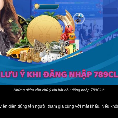
Những điểm cần chú ý khi bắt đầu đăng nhập 789Club
 viên điền đúng tên người tham gia cùng với mật khẩu. Nếu kh