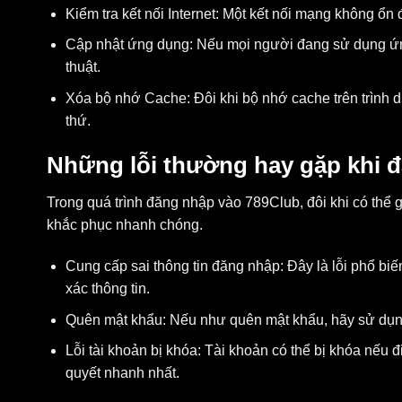
Kiểm tra kết nối Internet: Một kết nối mạng không ổn
Cập nhật ứng dụng: Nếu mọi người đang sử dụng ứng
thuật.
Xóa bộ nhớ Cache: Đôi khi bộ nhớ cache trên trình 
thứ.
Những lỗi thường hay gặp khi 
Trong quá trình đăng nhập vào 789Club, đôi khi có thể g
khắc phục nhanh chóng.
Cung cấp sai thông tin đăng nhập: Đây là lỗi phổ biế
xác thông tin.
Quên mật khẩu: Nếu như quên mật khẩu, hãy sử dụng 
Lỗi tài khoản bị khóa: Tài khoản có thể bị khóa nếu đ
quyết nhanh nhất.