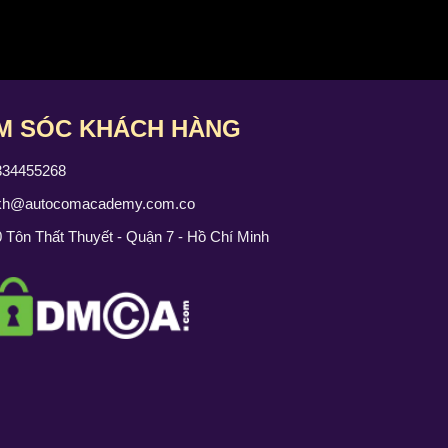
M SÓC KHÁCH HÀNG
334455268
kh@autocomacademy.com.co
0 Tôn Thất Thuyết - Quận 7 - Hồ Chí Minh