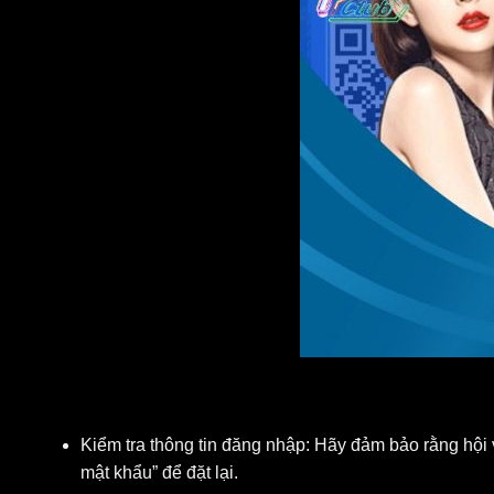
Kiểm tra thông tin đăng nhập: Hãy đảm bảo rằng hội
mật khẩu” để đặt lại.