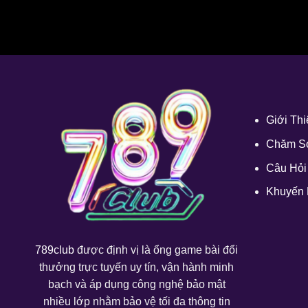
Giới Th
Chăm S
Câu Hỏi
Khuyến 
789club
được định vị là ổng game bài đổi
thưởng trực tuyến uy tín, vận hành minh
bạch và áp dụng công nghệ bảo mật
nhiều lớp nhằm bảo vệ tối đa thông tin