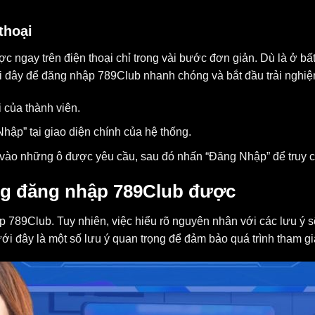
thoại
ược ngay trên điện thoại chỉ trong vài bước đơn giản. Dù là ở 
ới đây để đăng nhập 789Club nhanh chóng và bắt đầu trải nghi
 của thành viên.
ập” tại giao diện chính của hệ thống.
vào những ô được yêu cầu, sau đó nhấn “Đăng Nhập” để truy c
ông đăng nhập 789Club được
nhập 789Club. Tuy nhiên, việc hiểu rõ nguyên nhân với các lưu 
i đây là một số lưu ý quan trọng để đảm bảo quá trình tham gi