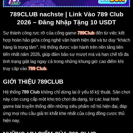
789CLUB nachste | Link Vào 789 Club
2026 – Đăng Nhập Tặng 10 USDT
Sự thành công rực rỡ của cổng game
789Club
đến từ việc kết
hợp hoàn hảo giữa công nghệ vận hành hiện đại và tư duy “khách
hàng là trọng tâm”. Hệ thống được vận hành trên nền tảng tiên
tiến nhất năm 2026, giúp đảm bảo sự mượt mà và hạn chế tối đa
tình trạng giật lag ngay cả trong những khung giờ cao điểm khi
truy cập vào
789 Club
.
GIỚI THIỆU 789CLUB
Hệ thống
789 Club
không chỉ dừng lại ở yếu tố kỹ thuật. Sân chơi
này còn cung cấp một kho trò chơi đa dạng, từ các loại hình
game bài truyền thống đến những siêu phẩm nổ hũ hiện đại, đáp
ứng mọi nhu cầu giải trí khắt khe nhất của cộng đồng cược thủ
hiện nay.