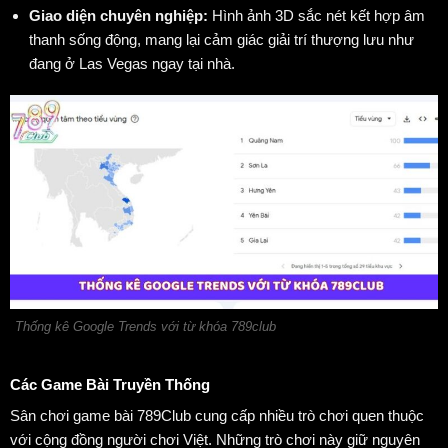
Giao diện chuyên nghiệp:
Hình ảnh 3D sắc nét kết hợp âm
thanh sống động, mang lại cảm giác giải trí thượng lưu như
đang ở Las Vegas ngay tại nhà.
Thống kê Google Trends với từ khóa 789club
Các Game Bài Truyền Thống
Sân chơi game bài 789Club cung cấp nhiều trò chơi quen thuộc
với cộng đồng người chơi Việt. Những trò chơi này giữ nguyên