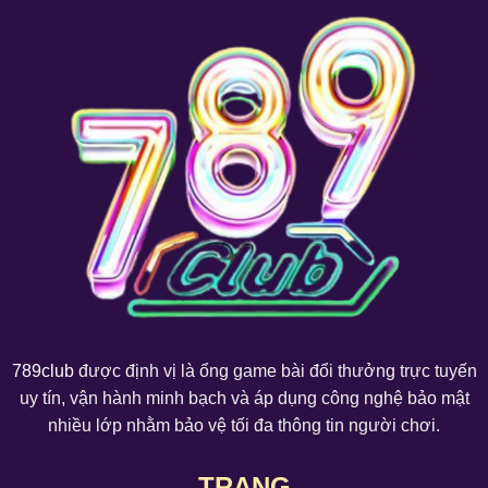
789club
được định vị là ổng game bài đổi thưởng trực tuyến
uy tín, vận hành minh bạch và áp dụng công nghệ bảo mật
nhiều lớp nhằm bảo vệ tối đa thông tin người chơi.
TRANG