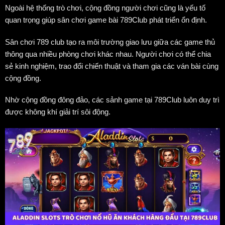
Ngoài hệ thống trò chơi, cộng đồng người chơi cũng là yếu tố
quan trọng giúp sân chơi game bài 789Club phát triển ổn định.
Sân chơi 789 club tạo ra môi trường giao lưu giữa các game thủ
thông qua nhiều phòng chơi khác nhau. Người chơi có thể chia
sẻ kinh nghiệm, trao đổi chiến thuật và tham gia các ván bài cùng
cộng đồng.
Nhờ cộng đồng đông đảo, các sảnh game tại 789Club luôn duy trì
được không khí giải trí sôi động.