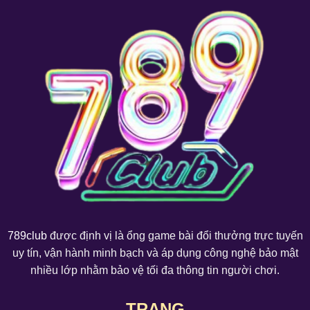
789club
được định vị là ổng game bài đổi thưởng trực tuyến
uy tín, vận hành minh bạch và áp dụng công nghệ bảo mật
nhiều lớp nhằm bảo vệ tối đa thông tin người chơi.
TRANG