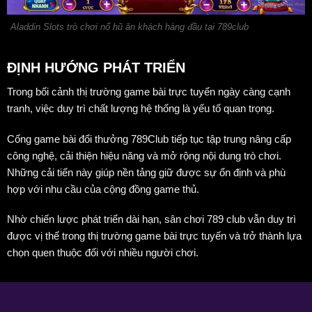
Aladdin Slots trò chơi nổ hũ ăn khách hàng đầu tại 789club
ĐỊNH HƯỚNG PHÁT TRIỂN
Trong bối cảnh thị trường game bài trực tuyến ngày càng cạnh
tranh, việc duy trì chất lượng hệ thống là yếu tố quan trọng.
Cổng game bài đổi thưởng 789Club tiếp tục tập trung nâng cấp
công nghệ, cải thiện hiệu năng và mở rộng nội dung trò chơi.
Những cải tiến này giúp nền tảng giữ được sự ổn định và phù
hợp với nhu cầu của cộng đồng game thủ.
Nhờ chiến lược phát triển dài hạn, sân chơi 789 club vẫn duy trì
được vị thế trong thị trường game bài trực tuyến và trở thành lựa
chọn quen thuộc đối với nhiều người chơi.