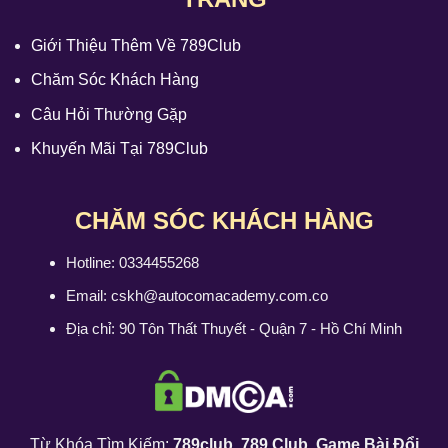
Giới Thiệu Thêm Về 789Club
Chăm Sóc Khách Hàng
Câu Hỏi Thường Gặp
Khuyến Mãi Tại 789Club
CHĂM SÓC KHÁCH HÀNG
Hotline:
0334455268
Email:
cskh@autocomacademy.com.co
Địa chỉ:
90 Tôn Thất Thuyết - Quận 7 - Hồ Chí Minh
Từ Khóa Tìm Kiếm:
789club
,
789 Club
,
Game Bài Đổi