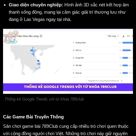
Giao diện chuyên nghiệp:
Hình ảnh 3D sắc nét kết hợp âm
thanh sống động, mang lại cảm giác giải trí thượng lưu như
đang ở Las Vegas ngay tại nhà.
Thống kê Google Trends với từ khóa 789club
Các Game Bài Truyền Thống
Sân chơi game bài 789Club cung cấp nhiều trò chơi quen thuộc
với cộng đồng người chơi Việt. Những trò chơi này giữ nguyên