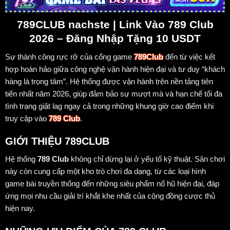
789CLUB nachste | Link Vào 789 Club
2026 – Đăng Nhập Tặng 10 USDT
Sự thành công rực rỡ của cổng game
789Club
đến từ việc kết
hợp hoàn hảo giữa công nghệ vận hành hiện đại và tư duy “khách
hàng là trọng tâm”. Hệ thống được vận hành trên nền tảng tiên
tiến nhất năm 2026, giúp đảm bảo sự mượt mà và hạn chế tối đa
tình trạng giật lag ngay cả trong những khung giờ cao điểm khi
truy cập vào
789 Club
.
GIỚI THIỆU 789CLUB
Hệ thống
789 Club
không chỉ dừng lại ở yếu tố kỹ thuật. Sân chơi
này còn cung cấp một kho trò chơi đa dạng, từ các loại hình
game bài truyền thống đến những siêu phẩm nổ hũ hiện đại, đáp
ứng mọi nhu cầu giải trí khắt khe nhất của cộng đồng cược thủ
hiện nay.